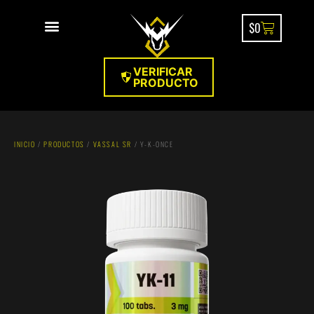
$
0
VERIFICAR
PRODUCTO
INICIO
/
PRODUCTOS
/
VASSAL SR
/ Y-K-ONCE