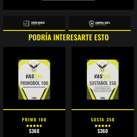
PODRÍA INTERESARTE ESTO
PRIMO 100
SUSTA 350
$
360
$
360
Valorado
Valorado
con
con
4.73
4.75