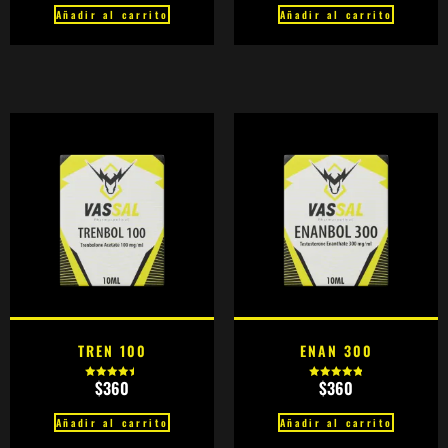
de 5
de 5
Añadir al carrito
Añadir al carrito
TREN 100
ENAN 300
$
360
$
360
Valorado
Valorado
con
con
4.58
4.88
de 5
de 5
Añadir al carrito
Añadir al carrito