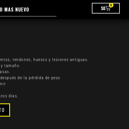
0
$
0
O MAS NUEVO
ntos, tendones, huesos y lesiones antiguas.
 y tamaño.
rasas.
a después de la pérdida de peso
mir
ocos días.
TO