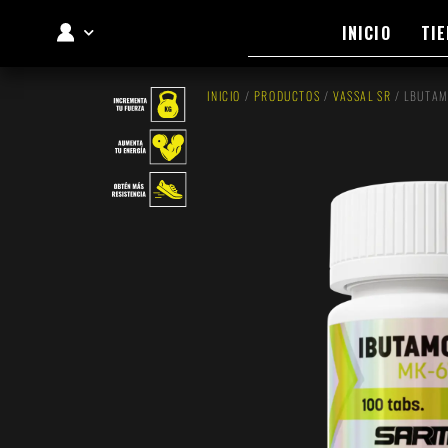
INICIO
TI
MI CUENTA
INICIO
/
PRODUCTOS
/
VASSAL SR
/ LBUTA