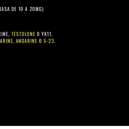
RASA DE 10 A 20MG)
RINE,
TESTOLONE
O YK11.
ARINE
,
ANDARINE
O
S-23
.
N