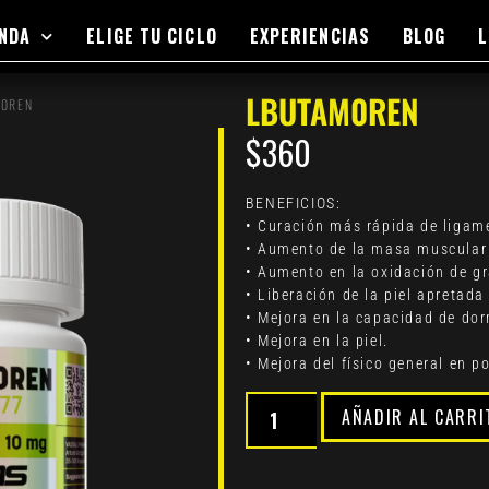
ENDA
ELIGE TU CICLO
EXPERIENCIAS
BLOG
L
LBUTAM0REN
M0REN
$
360
BENEFICIOS:
• Curación más rápida de ligame
• Aumento de la masa muscular
• Aumento en la oxidación de g
• Liberación de la piel apretad
• Mejora en la capacidad de dor
• Mejora en la piel.
• Mejora del físico general en p
AÑADIR AL CARRI