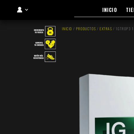
INICIO
TI
MI CUENTA
INICIO
/
PRODUCTOS
/
EXTRAS
/ 1GTR0P3 